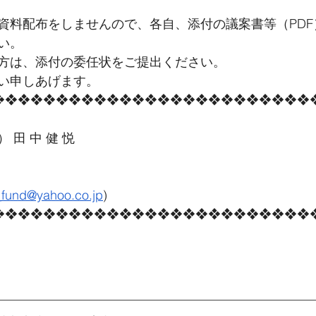
資料配布をしませんので、各自、添付の議案書等（PDF
い。
方は、添付の委任状をご提出ください。
い申しあげます。
❖❖❖❖❖❖❖❖❖❖❖❖❖❖❖❖❖❖❖❖❖❖❖❖❖
 田 中 健 悦　
_fund@yahoo.co.jp
)
❖❖❖❖❖❖❖❖❖❖❖❖❖❖❖❖❖❖❖❖❖❖❖❖❖