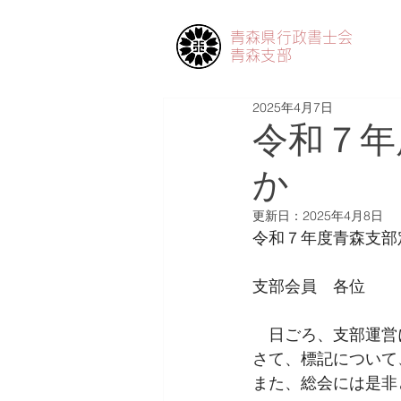
青森県行政書士会
青森支部
2025年4月7日
令和７年
か
更新日：
2025年4月8日
令和７年度青森支部
支部会員　各位
　日ごろ、支部運営
さて、標記について
また、総会には是非