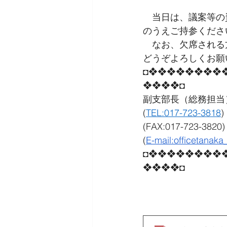
　当日は、議案等の
のうえご持参くださ
　なお、欠席される
どうぞよろしくお願
◘❖❖❖❖❖❖❖❖
❖❖❖❖◘
副支部長（総務担当）
(
TEL:017-723-3818
)
(FAX:017-723-3820)
(
E-mail:
officetanaka
◘❖❖❖❖❖❖❖❖
❖❖❖❖◘