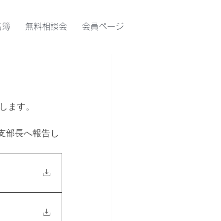
名簿
無料相談会
会員ページ
します。
属支部長へ報告し